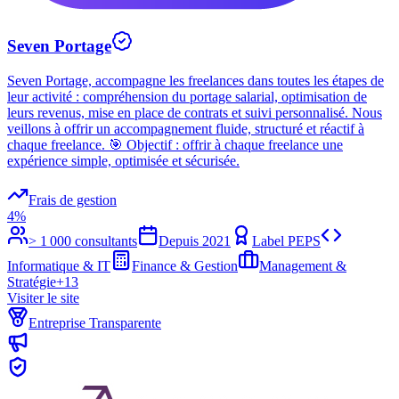
Seven Portage
Seven Portage, accompagne les freelances dans toutes les étapes de
leur activité : compréhension du portage salarial, optimisation de
leurs revenus, mise en place de contrats et suivi personnalisé. Nous
veillons à offrir un accompagnement fluide, structuré et réactif à
chaque freelance. 🎯 Objectif : offrir à chaque freelance une
expérience simple, optimisée et sécurisée.
Frais de gestion
4%
> 1 000 consultants
Depuis
2021
Label PEPS
Informatique & IT
Finance & Gestion
Management &
Stratégie
+
13
Visiter le site
Entreprise Transparente