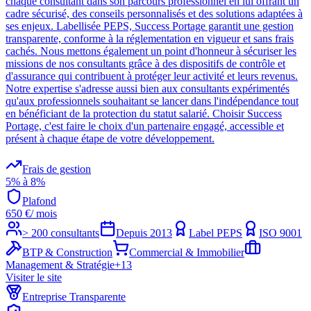
chaque consultant dans son parcours professionnel en lui offrant un
cadre sécurisé, des conseils personnalisés et des solutions adaptées à
ses enjeux. Labellisée PEPS, Success Portage garantit une gestion
transparente, conforme à la réglementation en vigueur et sans frais
cachés. Nous mettons également un point d'honneur à sécuriser les
missions de nos consultants grâce à des dispositifs de contrôle et
d'assurance qui contribuent à protéger leur activité et leurs revenus.
Notre expertise s'adresse aussi bien aux consultants expérimentés
qu'aux professionnels souhaitant se lancer dans l'indépendance tout
en bénéficiant de la protection du statut salarié. Choisir Success
Portage, c'est faire le choix d'un partenaire engagé, accessible et
présent à chaque étape de votre développement.
Frais de gestion
5% à 8%
Plafond
650
€
/ mois
> 200 consultants
Depuis
2013
Label PEPS
ISO 9001
BTP & Construction
Commercial & Immobilier
Management & Stratégie
+
13
Visiter le site
Entreprise Transparente