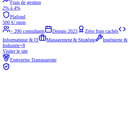
Frais de gestion
2% à 4%
Plafond
500
€
/ mois
> 200 consultants
Depuis
2023
Zéro frais cachés
Informatique & IT
Management & Stratégie
Ingénierie &
Industrie
+
8
Visiter le site
Entreprise Transparente