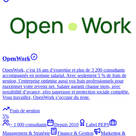
OpenWork
OpenWork, c’est 16 ans d’expertise et plus de 3 200 consultants
accompagnés en portage salarial. Avec seulement 5 % de frais de
gestion, l’entreprise optimise aussi vos frais professionnels pour
maximiser votre revenu net. Salaire garanti chaque mois, avec
possibilité d’avance, zéro paperasse et protection sociale complète.
Vous travaillez, OpenWork s’occupe du reste.
Frais de gestion
5%
> 1 000 consultants
Depuis
2010
Label PEPS
Management & Stratégie
Finance & Gestion
Marketing &