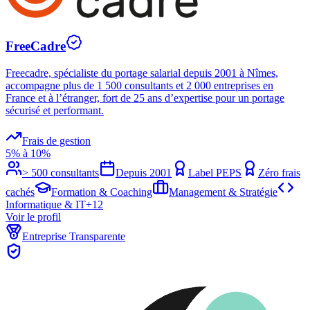
FreeCadre
Freecadre, spécialiste du portage salarial depuis 2001 à Nîmes,
accompagne plus de 1 500 consultants et 2 000 entreprises en
France et à l’étranger, fort de 25 ans d’expertise pour un portage
sécurisé et performant.
Frais de gestion
5% à 10%
> 500 consultants
Depuis
2001
Label PEPS
Zéro frais
cachés
Formation & Coaching
Management & Stratégie
Informatique & IT
+
12
Voir le profil
Entreprise Transparente