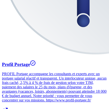
Profil Portage
PROFIL Portage accompagne les consultants et experts avec un
portage salarial réactif et transparent. Un interlocuteur unique, aucun
frais caché, 2,5% à 4 % de frais de gestion selon votre TJM,
paiement des salaires le 25 du mois, plans d'épargne, et des
avantages (vacances, loisirs, abonnements) pouvant atteindre 18 000
€ de budget annuel. Notre priorité : vous permettre de vous
concentrer sur vos missions. https://www.profil-portage.fr/