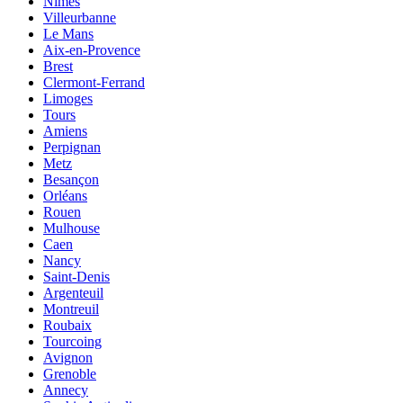
Nîmes
Villeurbanne
Le Mans
Aix-en-Provence
Brest
Clermont-Ferrand
Limoges
Tours
Amiens
Perpignan
Metz
Besançon
Orléans
Rouen
Mulhouse
Caen
Nancy
Saint-Denis
Argenteuil
Montreuil
Roubaix
Tourcoing
Avignon
Grenoble
Annecy