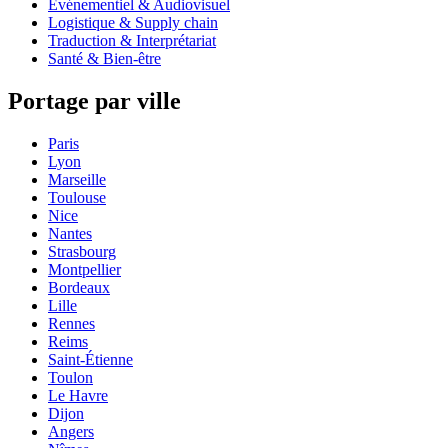
Événementiel & Audiovisuel
Logistique & Supply chain
Traduction & Interprétariat
Santé & Bien-être
Portage par ville
Paris
Lyon
Marseille
Toulouse
Nice
Nantes
Strasbourg
Montpellier
Bordeaux
Lille
Rennes
Reims
Saint-Étienne
Toulon
Le Havre
Dijon
Angers