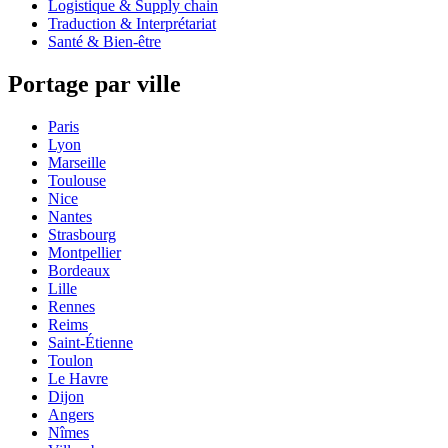
Logistique & Supply chain
Traduction & Interprétariat
Santé & Bien-être
Portage par ville
Paris
Lyon
Marseille
Toulouse
Nice
Nantes
Strasbourg
Montpellier
Bordeaux
Lille
Rennes
Reims
Saint-Étienne
Toulon
Le Havre
Dijon
Angers
Nîmes