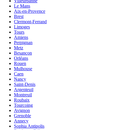
Villeurbanne
Le Mans
Aix-en-Provence
Brest
Clermont-Ferrand
Limoges
Tours
Amiens
Perpignan
Metz
Besançon
Orléans
Rouen
Mulhouse
Caen
Nancy
Saint-Denis
Argenteuil
Montreuil
Roubaix
Tourcoing
Avignon
Grenoble
Annecy
Sophia Antipolis