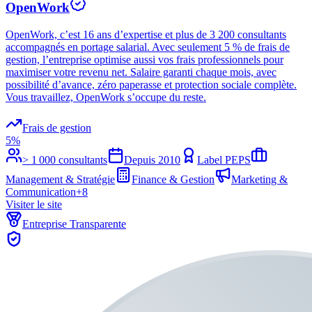
OpenWork
OpenWork, c’est 16 ans d’expertise et plus de 3 200 consultants
accompagnés en portage salarial. Avec seulement 5 % de frais de
gestion, l’entreprise optimise aussi vos frais professionnels pour
maximiser votre revenu net. Salaire garanti chaque mois, avec
possibilité d’avance, zéro paperasse et protection sociale complète.
Vous travaillez, OpenWork s’occupe du reste.
Frais de gestion
5%
> 1 000 consultants
Depuis
2010
Label PEPS
Management & Stratégie
Finance & Gestion
Marketing &
Communication
+
8
Visiter le site
Entreprise Transparente