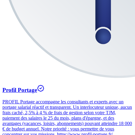
Profil Portage
PROFIL Portage accompagne les consultants et experts avec un
portage salarial réactif et transparent. Un interlocuteur unique, aucun
frais caché, 2,5% à 4 % de frais de gestion selon votre TJM,
paiement des salaires le 25 du mois, plans d'épargne, et des
avantages (vacances, loisirs, abonnements) pouvant atteindre 18 000
€ de budget annuel. Notre priorité : vous permettre de vous
concentrer sur vos missions. https://www.profil-portage.fr/