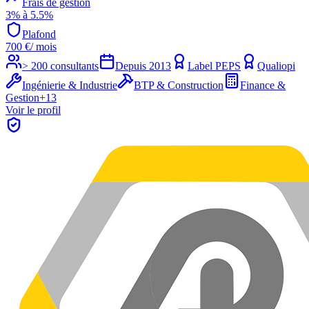
Frais de gestion
3% à 5.5%
Plafond
700
€
/ mois
> 200 consultants
Depuis
2013
Label PEPS
Qualiopi
Ingénierie & Industrie
BTP & Construction
Finance &
Gestion
+
13
Voir le profil