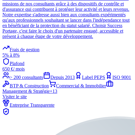
missions de nos consultants grâce à des dispositifs de contrôle et
d'assurance qui contribuent à protéger leur activité et leurs revenus.
Notre expertise s'adresse aussi bien aux consultants expérimentés
qu'aux professionnels souhaitant se lancer dans l'indépendance tout
en bénéficiant de la protection du statut salarié. Choisir Success
Portage, c'est faire le choix d'un partenaire engagé, accessible et
présent à chaque étape de votre développement.
Frais de gestion
5% à 8%
Plafond
650
€
/ mois
> 200 consultants
Depuis
2013
Label PEPS
ISO 9001
BTP & Construction
Commercial & Immobilier
Management & Stratégie
+
13
Visiter le site
Entreprise Transparente