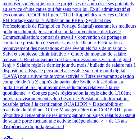
mobiliser son énergie pour ce projet, ses ressources et ses potentiels
au service d’une cause qui fait sens pour lui. Exit l'administratif et
les contrats...COOP RH gère TOUT Rappel des services COOP
RH Portage salarial > Adhésion au PEPS (Syndicat des
Professionnels de l'Emploi en Portage Salarial) assurant les meilleurs
pratiques du portage salarial selon la convention collective. >
Contractualisation: contrat de travail + convention de portage et
contrat de prestation de services avec le client. > Facturation /
recouvrement des prestations et des éventuels frais de mission >
Suivi et souplesse administrative > Choix du montant de salaire
mensuel > Remboursement de frais professionnels via outil digital
Jenji > Salaire réglé le dernier jour du mois / bulletin de salaire mis à
disposition > Espace personnel accessible sur notre outil digital
(LAYA) pour suivre toute votre activité > Titres restaurants: gestion
complète de A à Z auprès du partenaire Swile > Inscription au
portail HelloCSE pour avoir des réductions relatives à la vie
quotidienne. > Congés payés réglés selon la règle dite du 1/10ème
ou via provisionnement selon besoin. > Prestations de formations
possible grâce à la certification QUALIOPI > Disponibilité et
réactivité du binôme "Office Manager /Direction COOP RH" pour
répondre à l'ensemble de tes interrogations ou sujets relatifs au statut
de salarié porté menant une activité indépendante. > + de 13 ans
d'expérience du portage salarial