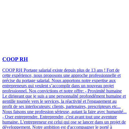
COOP RH
COOP RH Portage salarial existe depuis plus de 13 ans ! Fort de
cette expérience, nous proposons une approche professionnelle et
précise du portage salarial. Nous apportons notre expertise aux
entrepreneurs qui veulent s’accomplir dans un nouveau projet
professionnel. Nos convictions et notre offre: - Proximité humaine
Le dirigeant que je suis a une personnalité profondément humaine et
gentille tournée vers le services, la réactivité et l'engagement au
profit de ses interlocuteurs: clients, partenaires, prescripteurs etc...
Nous faisons une profession sérieuse, autant la faire avec humanité...
- Oser entreprendre. Entreprendre, c'est avant tout une aventure
humaine. L'entrepreneur est celui qui ose se lancer dans un projet de
développement. Notre ambition est d'accompagner le porté à