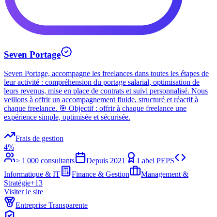
Seven Portage
Seven Portage, accompagne les freelances dans toutes les étapes de
leur activité : compréhension du portage salarial, optimisation de
leurs revenus, mise en place de contrats et suivi personnalisé. Nous
veillons à offrir un accompagnement fluide, structuré et réactif à
chaque freelance. 🎯 Objectif : offrir à chaque freelance une
expérience simple, optimisée et sécurisée.
Frais de gestion
4%
> 1 000 consultants
Depuis
2021
Label PEPS
Informatique & IT
Finance & Gestion
Management &
Stratégie
+
13
Visiter le site
Entreprise Transparente