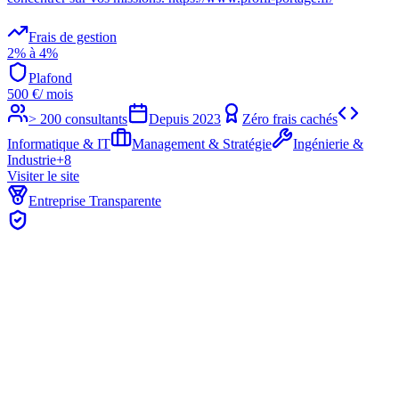
Frais de gestion
2% à 4%
Plafond
500
€
/ mois
> 200 consultants
Depuis
2023
Zéro frais cachés
Informatique & IT
Management & Stratégie
Ingénierie &
Industrie
+
8
Visiter le site
Entreprise Transparente