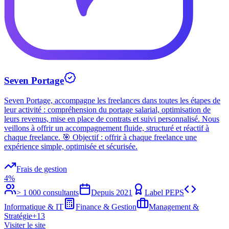
Seven Portage
Seven Portage, accompagne les freelances dans toutes les étapes de
leur activité : compréhension du portage salarial, optimisation de
leurs revenus, mise en place de contrats et suivi personnalisé. Nous
veillons à offrir un accompagnement fluide, structuré et réactif à
chaque freelance. 🎯 Objectif : offrir à chaque freelance une
expérience simple, optimisée et sécurisée.
Frais de gestion
4%
> 1 000 consultants
Depuis
2021
Label PEPS
Informatique & IT
Finance & Gestion
Management &
Stratégie
+
13
Visiter le site