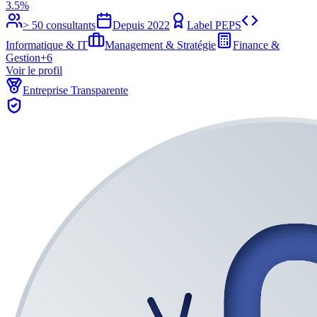
3.5%
> 50 consultants
Depuis
2022
Label PEPS
Informatique & IT
Management & Stratégie
Finance &
Gestion
+
6
Voir le profil
Entreprise Transparente