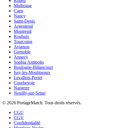
Rouen
Mulhouse
Caen
Nancy
Saint-Denis
Argenteuil
Montreuil
Roubaix
Tourcoing
Avignon
Grenoble
Annecy
Sophia Antipolis
Boulogne-Billancourt
Issy-les-Moulineaux
Levallois-Perret
Courbevoie
Nanterre
Neuilly-sur-Seine
©
2026
PortageMatch. Tous droits réservés.
CGU
CGV
Confidentialité
Mentions légales