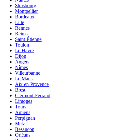
Strasbourg
Montpellier
Bordeaux
Lille
Rennes
Reims
Saint-Étienne
Toulon
Le Havre
Dijon
Angers
Nîmes
Villeurbanne
Le Mans
Aix-en-Provence
Brest
Clermont-Ferrand
Limoges
Tours
Amiens
Perpignan
Metz
Besançon
Orléans