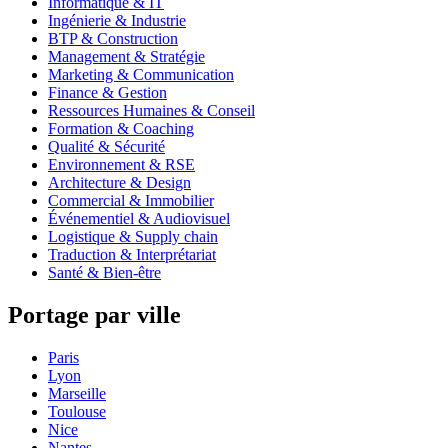
Informatique & IT
Ingénierie & Industrie
BTP & Construction
Management & Stratégie
Marketing & Communication
Finance & Gestion
Ressources Humaines & Conseil
Formation & Coaching
Qualité & Sécurité
Environnement & RSE
Architecture & Design
Commercial & Immobilier
Événementiel & Audiovisuel
Logistique & Supply chain
Traduction & Interprétariat
Santé & Bien-être
Portage par ville
Paris
Lyon
Marseille
Toulouse
Nice
Nantes