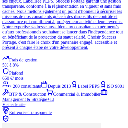
ses enjeux. Labellisée PEPS, Success Portage garantit une gestion
transparente, conforme à la réglementation en vigueur et sans frais
cachés. Nous mettons également un point d'honneur à sécuriser les
missions de nos consultants grâce à des dispositifs de contrôle et
d'assurance qui contribuent à protéger leur activité et leurs revenus.
Notre expertise s'adresse aussi bien aux consultants expérimentés
qu'aux professionnels souhaitant se lancer dans l'indépendance tout
en bénéficiant de la protection du statut salarié. Choisir Success
Portage, c'est faire le choix d'un partenaire engagé, accessible et
présent à chaque étape de votre développement.
Frais de gestion
5% à 8%
Plafond
650
€
/ mois
> 200 consultants
Depuis
2013
Label PEPS
ISO 9001
BTP & Construction
Commercial & Immobilier
Management & Stratégie
+
13
Visiter le site
Entreprise Transparente