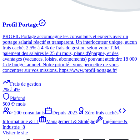
Profil Portage
PROFIL Portage accompagne les consultants et experts avec un
portage salarial réactif et transparent. Un interlocuteur unique, aucun
frais caché, 2,5% à 4 % de frais de gestion selon votre TJM,
paiement des salaires le 25 du mois, plans d'épargne, et des
avantages (vacances, loisirs, abonnements) pouvant atteindre 18 000
€ de budget annuel. Notre priorité : vous permettre de vous
concentrer sur vos missions. https://www.profil-portage.fr/
Frais de gestion
2% à 4%
Plafond
500
€
/ mois
> 200 consultants
Depuis
2023
Zéro frais cachés
Informatique & IT
Management & Stratégie
Ingénierie &
Industrie
+
8
Visiter le site