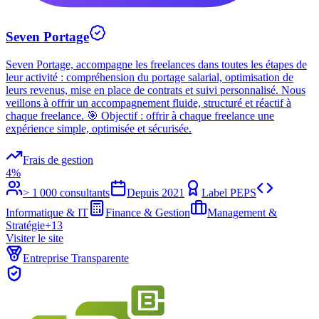
Seven Portage
Seven Portage, accompagne les freelances dans toutes les étapes de
leur activité : compréhension du portage salarial, optimisation de
leurs revenus, mise en place de contrats et suivi personnalisé. Nous
veillons à offrir un accompagnement fluide, structuré et réactif à
chaque freelance. 🎯 Objectif : offrir à chaque freelance une
expérience simple, optimisée et sécurisée.
Frais de gestion
4%
> 1 000 consultants
Depuis
2021
Label PEPS
Informatique & IT
Finance & Gestion
Management &
Stratégie
+
13
Visiter le site
Entreprise Transparente