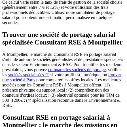
Ce calcul varie selon le taux de frais de gestion de la société choisie
(généralement entre 7% et 12%) et votre utilisation des frais
professionnels déductibles. Utilisez notre simulateur de portage
salarial pour obtenir une estimation personnalisée en quelques
secondes.
Trouver une société de portage salarial
spécialisée Consultant RSE à Montpellier
À Montpellier, le marché du Consultant RSE en portage salarial
s'articule autour de sociétés généralistes et de prestataires spécialisés
dans le secteur Environnement & RSE.
Pour identifier les meilleurs
prestataires, vous pouvez
comparer les sociétés de portage
, vérifier
les
sociétés spécialisées IT
si votre profil est numérique, ou
trouver
une société à Paris
pour comparer les offres locales. Les meilleures
sociétés pour les Consultant RSEs à Montpellier offrent : (1)
présence physique ou support local ; (2) compréhension des
donneurs d'ordres locaux ; (3) réactivité optimale pour les TJM de
500–1200€ ; (4) spécialisation reconnue dans le Environnement &
RSE.
Consultant RSE en portage salarial à
Montpellier : le marché des missions en