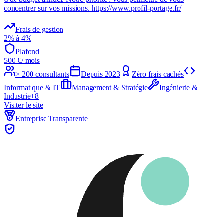
concentrer sur vos missions. https://www.profil-portage.fr/
Frais de gestion
2% à 4%
Plafond
500
€
/ mois
> 200 consultants
Depuis
2023
Zéro frais cachés
Informatique & IT
Management & Stratégie
Ingénierie &
Industrie
+
8
Visiter le site
Entreprise Transparente