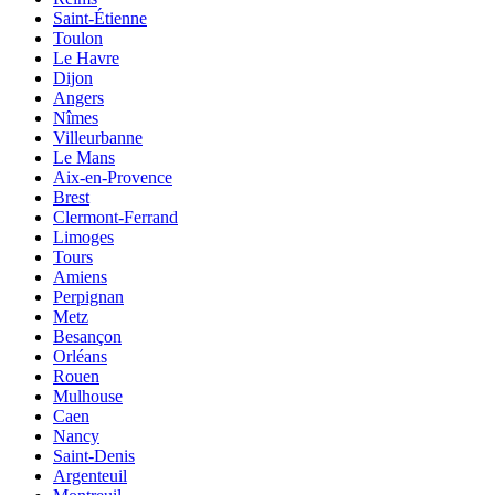
Saint-Étienne
Toulon
Le Havre
Dijon
Angers
Nîmes
Villeurbanne
Le Mans
Aix-en-Provence
Brest
Clermont-Ferrand
Limoges
Tours
Amiens
Perpignan
Metz
Besançon
Orléans
Rouen
Mulhouse
Caen
Nancy
Saint-Denis
Argenteuil