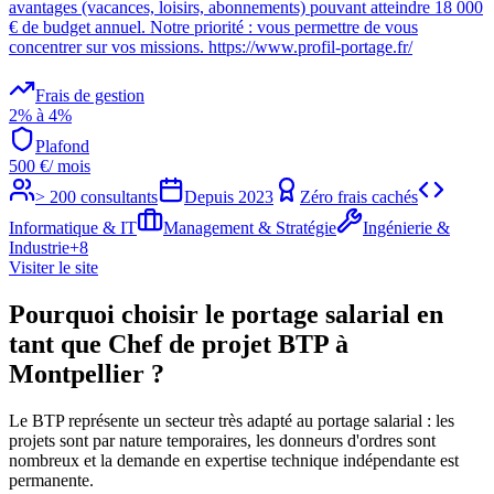
avantages (vacances, loisirs, abonnements) pouvant atteindre 18 000
€ de budget annuel. Notre priorité : vous permettre de vous
concentrer sur vos missions. https://www.profil-portage.fr/
Frais de gestion
2% à 4%
Plafond
500
€
/ mois
> 200 consultants
Depuis
2023
Zéro frais cachés
Informatique & IT
Management & Stratégie
Ingénierie &
Industrie
+
8
Visiter le site
Pourquoi choisir le portage salarial en
tant que Chef de projet BTP à
Montpellier ?
Le BTP représente un secteur très adapté au portage salarial : les
projets sont par nature temporaires, les donneurs d'ordres sont
nombreux et la demande en expertise technique indépendante est
permanente.