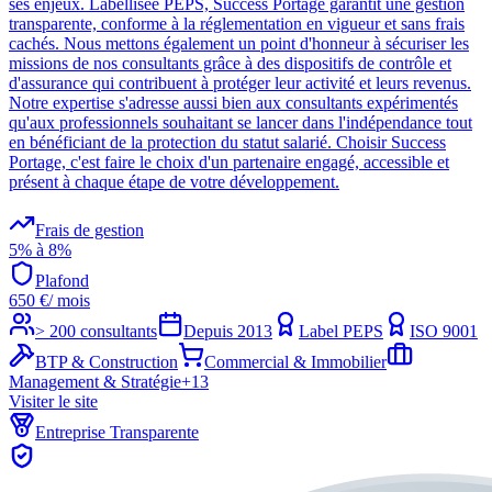
ses enjeux. Labellisée PEPS, Success Portage garantit une gestion
transparente, conforme à la réglementation en vigueur et sans frais
cachés. Nous mettons également un point d'honneur à sécuriser les
missions de nos consultants grâce à des dispositifs de contrôle et
d'assurance qui contribuent à protéger leur activité et leurs revenus.
Notre expertise s'adresse aussi bien aux consultants expérimentés
qu'aux professionnels souhaitant se lancer dans l'indépendance tout
en bénéficiant de la protection du statut salarié. Choisir Success
Portage, c'est faire le choix d'un partenaire engagé, accessible et
présent à chaque étape de votre développement.
Frais de gestion
5% à 8%
Plafond
650
€
/ mois
> 200 consultants
Depuis
2013
Label PEPS
ISO 9001
BTP & Construction
Commercial & Immobilier
Management & Stratégie
+
13
Visiter le site
Entreprise Transparente