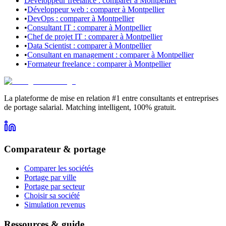
Développeur freelance : comparer à Montpellier
•
Développeur web : comparer à Montpellier
•
DevOps : comparer à Montpellier
•
Consultant IT : comparer à Montpellier
•
Chef de projet IT : comparer à Montpellier
•
Data Scientist : comparer à Montpellier
•
Consultant en management : comparer à Montpellier
•
Formateur freelance : comparer à Montpellier
La plateforme de mise en relation #1 entre consultants et entreprises
de portage salarial. Matching intelligent, 100% gratuit.
Comparateur & portage
Comparer les sociétés
Portage par ville
Portage par secteur
Choisir sa société
Simulation revenus
Ressources & guide