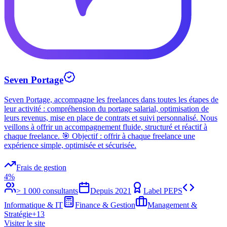
Seven Portage
Seven Portage, accompagne les freelances dans toutes les étapes de
leur activité : compréhension du portage salarial, optimisation de
leurs revenus, mise en place de contrats et suivi personnalisé. Nous
veillons à offrir un accompagnement fluide, structuré et réactif à
chaque freelance. 🎯 Objectif : offrir à chaque freelance une
expérience simple, optimisée et sécurisée.
Frais de gestion
4%
> 1 000 consultants
Depuis
2021
Label PEPS
Informatique & IT
Finance & Gestion
Management &
Stratégie
+
13
Visiter le site